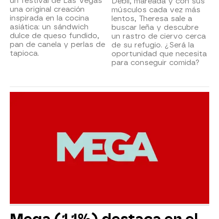
un festival de Las Vegas
Débil, mareada y con sus
una original creación
músculos cada vez más
inspirada en la cocina
lentos, Theresa sale a
asiática: un sándwich
buscar leña y descubre
dulce de queso fundido,
un rastro de ciervo cerca
pan de canela y perlas de
de su refugio. ¿Será la
tapioca.
oportunidad que necesita
para conseguir comida?