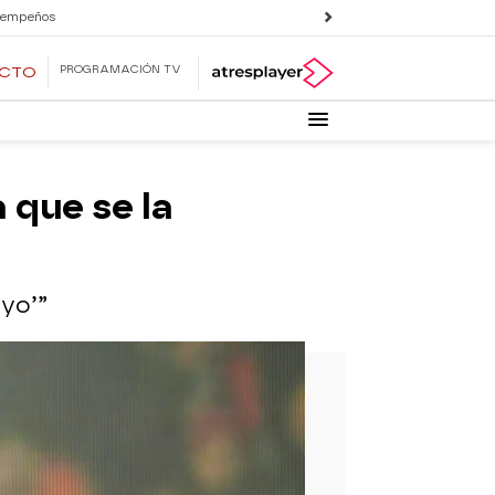
 empeños
PROGRAMACIÓN TV
ECTO
 que se la
 yo’”