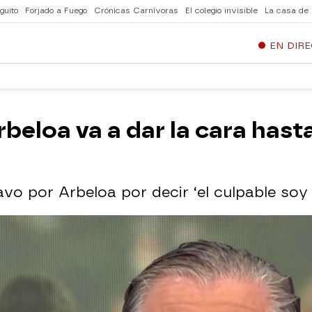
guito
Forjado a Fuego
Crónicas Carnívoras
El colegio invisible
La casa de
EN DIR
beloa va a dar la cara hasta
avo por Arbeloa por decir ‘el culpable soy