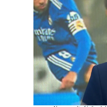
El Chiringuito
Publicado:
15 de enero de 2026, 00:58
Josep Pedrerol
, presen
tras la derrota del Real
Rey. El periodista afirm
Madrid no jugaba a nad
estando— roto
, algo q
últimos resultados.