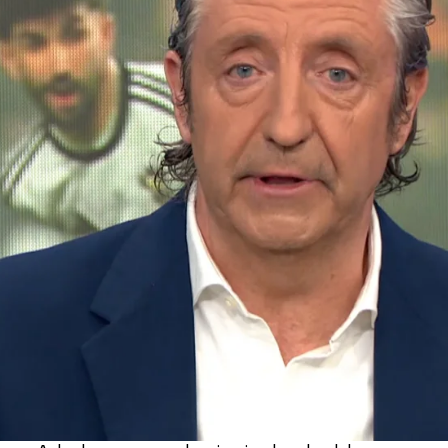
Whatsapp
Facebook
X
Flipboa
tador de El Chiringuito, salió a hablar
 Madrid ante el Albacete en la Copa del
ó que, antes de la llegada de Arbeloa,
el
a y que físicamente estaba —y sigue
ue, según él, se ha confirmado con los