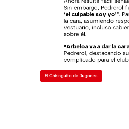
Ahora resulta fácil seña
Sin embargo, Pedrerol f
‘el culpable soy yo’
”. P
la cara, asumiendo resp
vestuario, incluso sabi
sobre él.
“Arbeloa va a dar la car
Pedrerol, destacando 
complicado para el club
El Chiringuito de Jugones