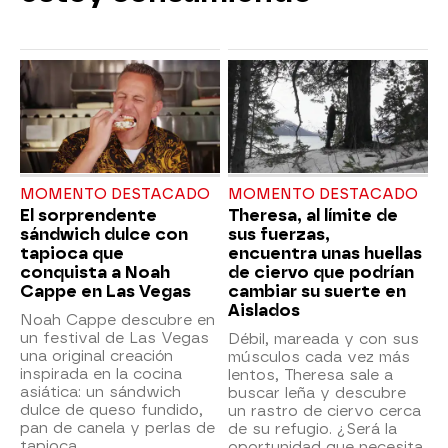
MOMENTO DESTACADO
MOMENTO DESTACADO
El sorprendente
Theresa, al límite de
sándwich dulce con
sus fuerzas,
tapioca que
encuentra unas huellas
conquista a Noah
de ciervo que podrían
Cappe en Las Vegas
cambiar su suerte en
Aislados
Noah Cappe descubre en
un festival de Las Vegas
Débil, mareada y con sus
una original creación
músculos cada vez más
inspirada en la cocina
lentos, Theresa sale a
asiática: un sándwich
buscar leña y descubre
dulce de queso fundido,
un rastro de ciervo cerca
pan de canela y perlas de
de su refugio. ¿Será la
tapioca.
oportunidad que necesita