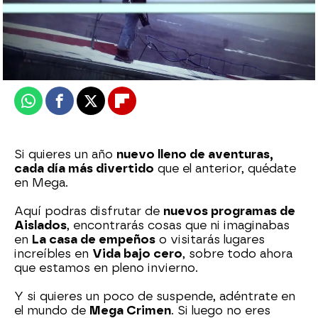
mega
Publicado:
02 de enero de 2026, 20:59
Whatsapp
Facebook
X
Flipboard
Si quieres un año
nuevo lleno de aventuras,
cada día más divertido
que el anterior, quédate
en Mega.
Aquí podras disfrutar de
nuevos programas de
Aislados
, encontrarás cosas que ni imaginabas
en
La casa de empeños
o visitarás lugares
increíbles en
Vida bajo cero
, sobre todo ahora
que estamos en pleno invierno.
Y si quieres un poco de suspende, adéntrate en
el mundo de
Mega Crimen
. Si luego no eres