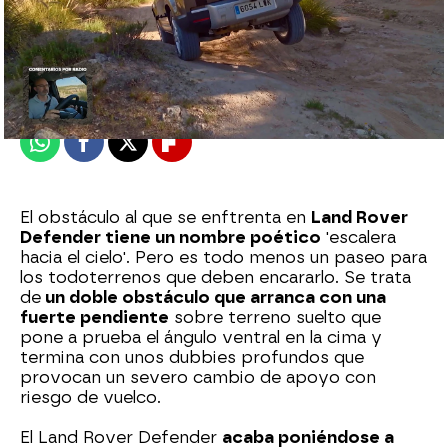
mega
Madrid
Publicado:
19 de noviembre de 2022, 10:34
Whatsapp
Facebook
X
Flipboard
El obstáculo al que se enftrenta en
Land Rover
Defender tiene un nombre poético
'escalera
hacia el cielo'. Pero es todo menos un paseo para
los todoterrenos que deben encararlo. Se trata
de
un doble obstáculo que arranca con una
fuerte pendiente
sobre terreno suelto que
pone a prueba el ángulo ventral en la cima y
termina con unos dubbies profundos que
provocan un severo cambio de apoyo con
riesgo de vuelco.
El Land Rover Defender
acaba poniéndose a