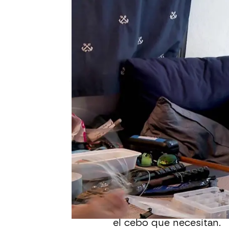
mega
Publicado:
03 de diciembre de 2025, 09:
Spurge Krasowski, el ca
sedales a mano.
Dice que le falla la vis
que hacen que pudiera 
En concreto nos enseñ
el cebo que necesitan.