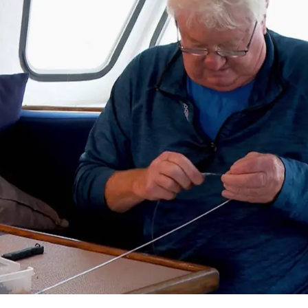
Whatsapp
Facebook
X
Flipboa
10
pitán del Moonshine, prepara
los
ta, pero sus años de experiencia seguro
hacerlo
hasta con los ojos cerrados.
a un
nudo cucharilla
y sirve para pescar