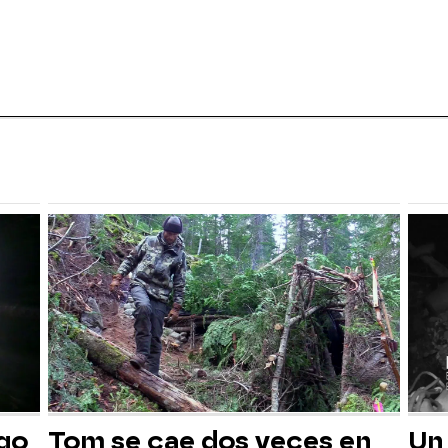
sgo
Tom se cae dos veces en
Un