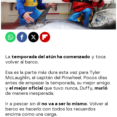
mega
Publicado:
24 de noviembre de 2025, 19:30
Whatsapp
Facebook
X
Flipboard
La
temporada del atún ha comenzado
y toca
volver al barco.
Esa es la parte más dura esta vez para Tyler
McLaughlin, el capitán del Pinwheel. Pocos días
antes de empezar la temporada, su mejor amigo
y
el mejor oficial
que tuvo nunca, Duffy,
murió
de manera inesperada.
Ir a pescar sin él
no va a ser lo mismo
. Volver al
barco es hacerlo con todos los recuerdos
encima como una carga.