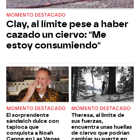
MOMENTO DESTACADO
Clay, al límite pese a haber
cazado un ciervo: "Me
estoy consumiendo"
MOMENTO DESTACADO
MOMENTO DESTACADO
El sorprendente
Theresa, al límite de
sándwich dulce con
sus fuerzas,
tapioca que
encuentra unas huellas
conquista a Noah
de ciervo que podrían
Cappe en Las Vegas
cambiar su suerte en