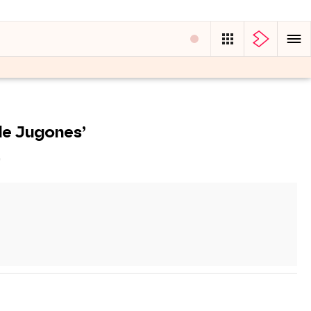
 de Jugones’
'