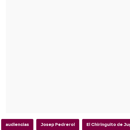
audiencias
Josep Pedrerol
El Chiringuito de J