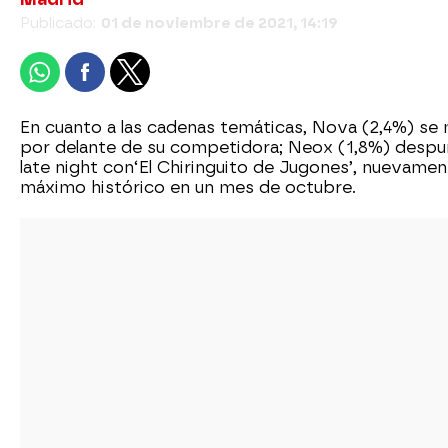
Publicado:
01 de noviembre de 2021, 14:19
En cuanto a las cadenas temáticas
,
Nova
(2,4%)
se 
por delante de su competidora; Neox (1,8%) despunt
late night con
‘El Chiringuito de Jugones’, nuevame
máximo histórico en un mes de octubre
.