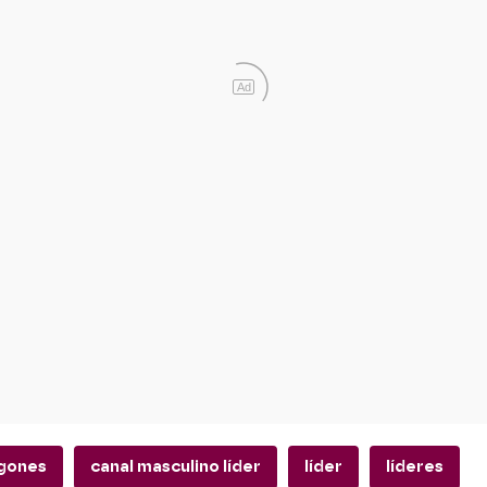
Ad
ugones
canal masculino líder
líder
líderes