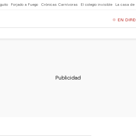
guito
Forjado a Fuego
Crónicas Carnívoras
El colegio invisible
La casa de
EN DIR