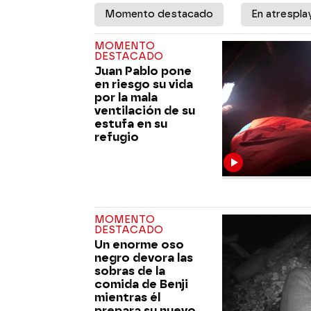
Momento destacado
En atrespla
MOMENTO
DESTACADO
Juan Pablo pone
en riesgo su vida
por la mala
ventilación de su
estufa en su
refugio
MOMENTO
DESTACADO
Un enorme oso
negro devora las
sobras de la
comida de Benji
mientras él
prepara su nuevo