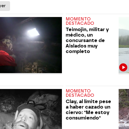
yer
MOMENTO
DESTACADO
Teimojin, militar y
médico, un
concursante de
Aislados muy
completo
MOMENTO
DESTACADO
Clay, al límite pese
a haber cazado un
ciervo: "Me estoy
consumiendo"