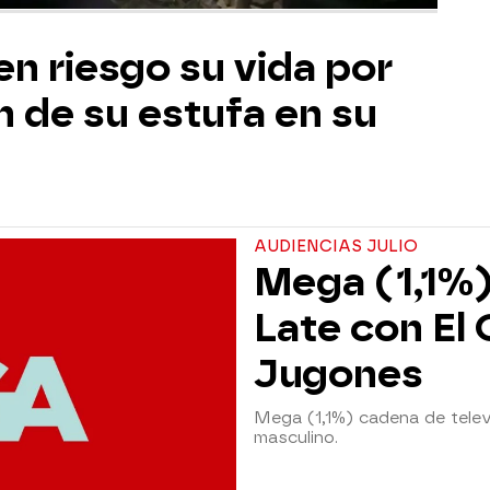
n riesgo su vida por
n de su estufa en su
AUDIENCIAS JULIO
Mega (1,1%)
Late con El 
Jugones
Mega (1,1%) cadena de televi
masculino.