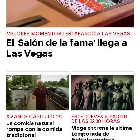
MEJORES MOMENTOS | ESTAFANDO A LAS VEGAS
El 'Salón de la fama' llega a
Las Vegas
AVANCE CAPÍTULO 192
ESTE JUEVES A PARTIR
DE LAS 22:30 HORAS
La comida natural
Mega estrena la última
rompe con la comida
temporada de
tradicional
'Extraterrestres'