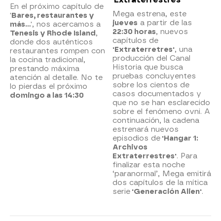
En el próximo capítulo de
Mega estrena, este
'
Bares, restaurantes y
jueves
a partir de las
más...
', nos acercamos a
22:30 horas
, nuevos
Tenesis y Rhode Island
,
capítulos de
donde dos auténticos
'Extraterretres'
, una
restaurantes rompen con
producción del Canal
la cocina tradicional,
Historia que busca
prestando máxima
pruebas concluyentes
atención al detalle. No te
sobre los cientos de
lo pierdas el próximo
casos documentados y
domingo a las 14:30
que no se han esclarecido
sobre el fenómeno ovni. A
continuación, la cadena
estrenará nuevos
episodios de
'Hangar 1:
Archivos
Extraterrestres'
. Para
finalizar esta noche
‘paranormal’, Mega emitirá
dos capítulos de la mítica
serie
'Generación Alien'
.