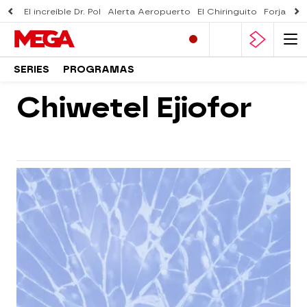
El increíble Dr. Pol
Alerta Aeropuerto
El Chiringuito
Forjado 
SERIES
PROGRAMAS
Chiwetel Ejiofor