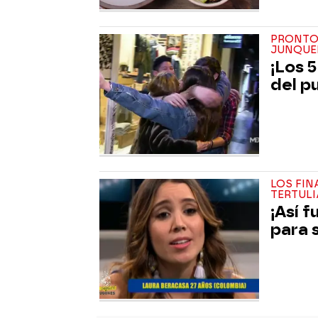
PRONTO
JUNQUE
¡Los 5
del pu
LOS FIN
TERTUL
¡Así f
para 