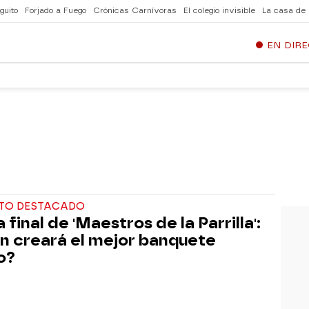
guito
Forjado a Fuego
Crónicas Carnívoras
El colegio invisible
La casa de
EN DIR
TO DESTACADO
final de 'Maestros de la Parrilla':
n creará el mejor banquete
o?