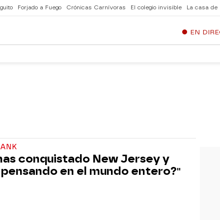
guito
Forjado a Fuego
Crónicas Carnívoras
El colegio invisible
La casa de
EN DIR
TANK
has conquistado New Jersey y
 pensando en el mundo entero?"