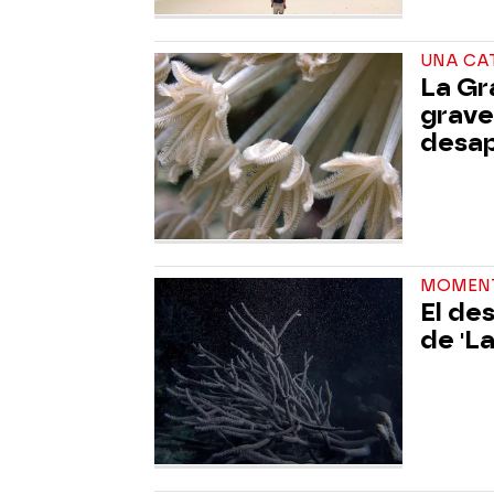
UNA CA
La Gr
grave
desa
MOMEN
El de
de 'L