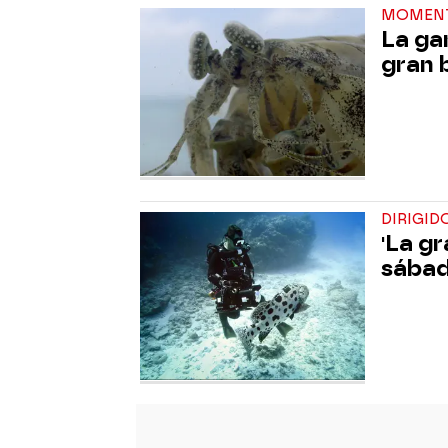
MOMEN
La ga
gran 
DIRIGI
'La gr
sába