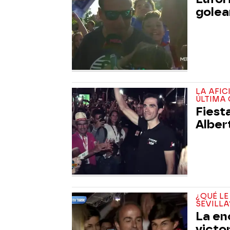
golear
LA AFI
ÚLTIMA
Fiest
Alber
¿QUÉ LE
SEVILLA
La en
victor