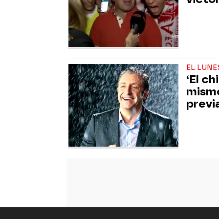
EL LUNE
‘El c
mismo
previ