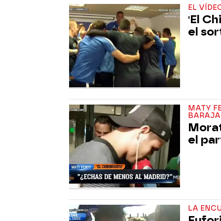
EL VÍDE
'El Ch
el so
MATY FE
BARAJA
Morata
el par
LA ENCU
Eufori