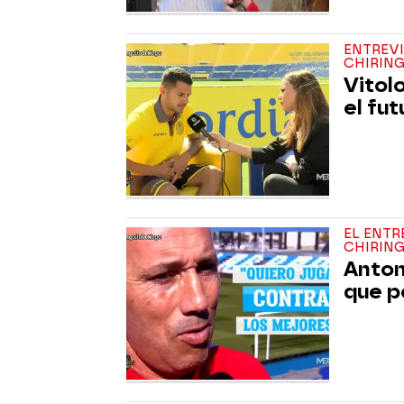
ENTREVI
CHIRING
Vitolo
el fut
EL ENTR
CHIRING
Anton
que p