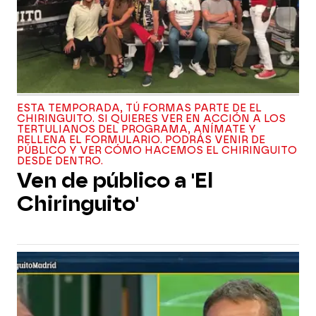
ESTA TEMPORADA, TÚ FORMAS PARTE DE EL
CHIRINGUITO. SI QUIERES VER EN ACCIÓN A LOS
TERTULIANOS DEL PROGRAMA, ANÍMATE Y
RELLENA EL FORMULARIO. PODRÁS VENIR DE
PÚBLICO Y VER CÓMO HACEMOS EL CHIRINGUITO
DESDE DENTRO.
Ven de público a 'El
Chiringuito'