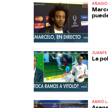
AÑADIÓ 
Marce
puede
JUANFE
La po
ABRIÓ 
Asens