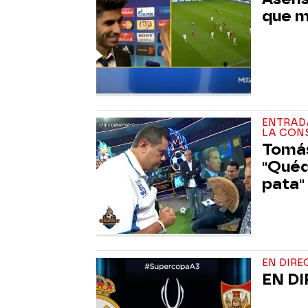
que m
ENTRADA
LA CON
Tomás
"Quéd
pata"
EN DIRE
EN DI