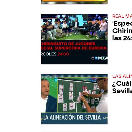
REAL M
'Espe
Chiri
las 2
LAS AL
¿Cuál
Sevill