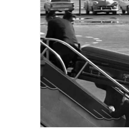
mega
Madrid
Publicado:
30 de agosto de 2021, 23:31
Tras la muerte de Kenn
Entre estos tuvieron qu
querían meter el ataúd d
adaptaron totalmente el
presidencial.
Dentro del
nuevo presidente
, mien
lloraban la perdida del 