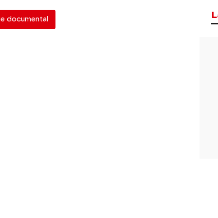
L
ie documental