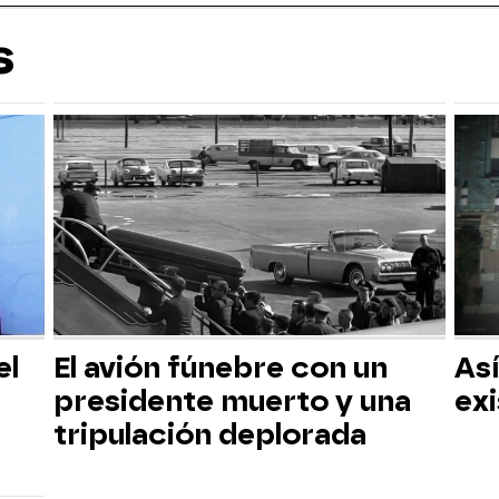
s
el
El avión fúnebre con un
Así
presidente muerto y una
ex
tripulación deplorada