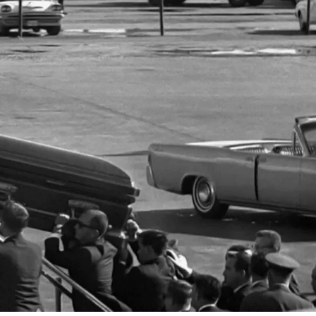
Whatsapp
Facebook
X
Flipboa
edy se produjeron muchos cambios.
e reformar el Air Force One ya que no
el presidente en la bodega. Por ello
 avión para que fuera metido en la sala
 avión se produjo la toma de poder del
tras toda la tripulación y su mujer,
presidente. Descúbrelo todo en el vídeo.