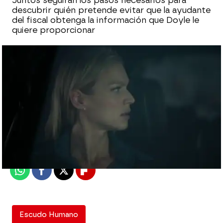
Juntos seguirán los pasos necesarios para
descubrir quién pretende evitar que la ayudante
del fiscal obtenga la información que Doyle le
quiere proporcionar
mega
Madrid
Publicado:
04 de diciembre de 2015, 17:57
Whatsapp
Facebook
X
Flipboard
Escudo Humano