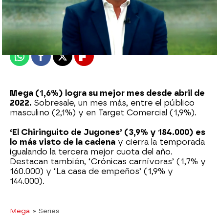
mega
Publicado:
31 de julio de 2023, 14:54
Whatsapp
Facebook
X
Flipboard
Mega (1,6%) logra su mejor mes desde abril de
2022.
Sobresale, un mes más, entre el público
masculino (2,1%) y en Target Comercial (1,9%).
‘El Chiringuito de Jugones’ (3,9% y 184.000) es
lo más visto de la cadena
y cierra la temporada
igualando la tercera mejor cuota del año.
Destacan también, ‘Crónicas carnívoras’ (1,7% y
160.000) y ‘La casa de empeños’ (1,9% y
144.000).
Mega
» Series