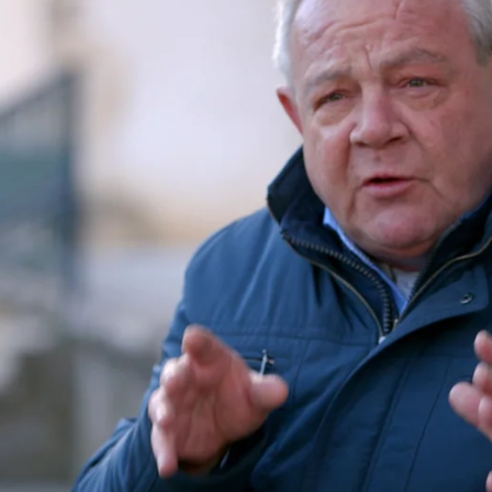
Whatsapp
Facebook
X
Flipboa
 archivos desclasificados del FBI, Bob
cich destapan posibles movimientos de
nde podría haber operado a través de
lujosos de la zona, el ya abandonado