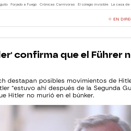
guito
Forjado a Fuego
Crónicas Carnívoras
El colegio invisible
La casa de
EN DIR
ler' confirma que el Führer 
ch destapan posibles movimientos de Hitl
ler "estuvo ahí después de la Segunda Gu
e Hitler no murió en el búnker.