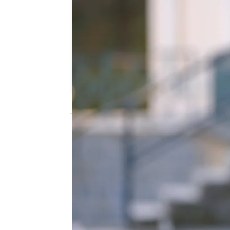
mega
Madrid
Publicado:
12 de febrero de 2018, 12:57
A raíz de algunos de los
Baer y el Dr. John Cen
Hitler en Argentina, do
uno de los hoteles más 
'Hotel Edén'.