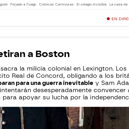
guito
Forjado a Fuego
Crónicas Carnívoras
El colegio invisible
La casa de
EN DIR
etiran a Boston
acra la milicia colonial en Lexington. Los
ito Real de Concord, obligando a los britá
aran para una guerra inevitable
y Sam Ada
, intentarán desesperadamente convencer a
 para apoyar su lucha por la independenci