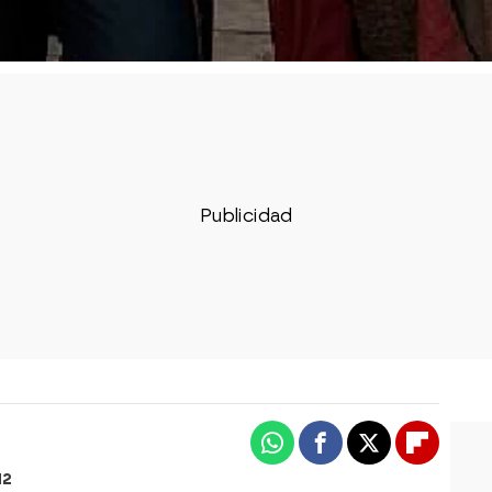
Whatsapp
Facebook
X
Flipboa
12