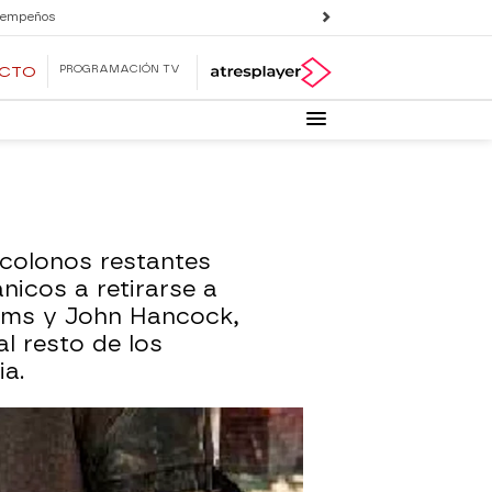
 empeños
PROGRAMACIÓN TV
ECTO
 colonos restantes
nicos a retirarse a
ms y John Hancock,
l resto de los
a.