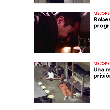
MEJORE
Rober
progr
MEJORE
Una r
prisi