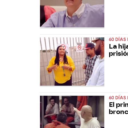
60 DÍAS
La hi
prisió
60 DÍAS
El pr
bronc