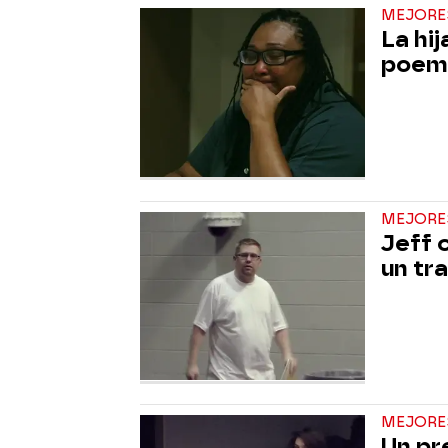
MEJORE
La hi
poema
MEJORE
Jeff 
un tr
MEJORE
Un pr