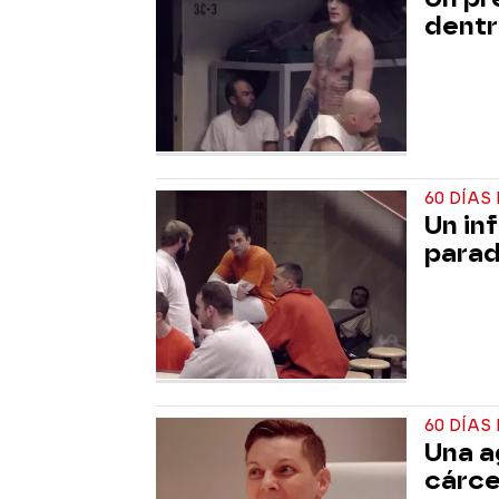
dentr
60 DÍAS
Un in
para
60 DÍAS
Una a
cárce