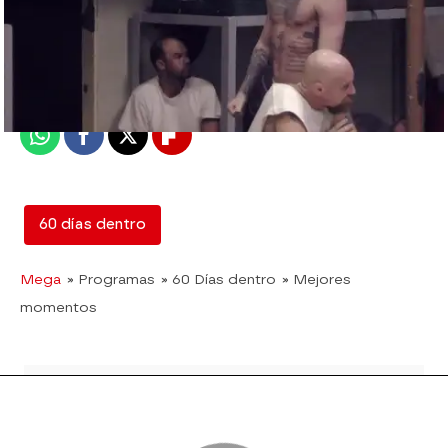
mega
Madrid
Publicado:
01 de agosto de 2017, 22:49
Whatsapp
Facebook
X
Flipboard
60 días dentro
Mega
» Programas
» 60 Días dentro
» Mejores
momentos