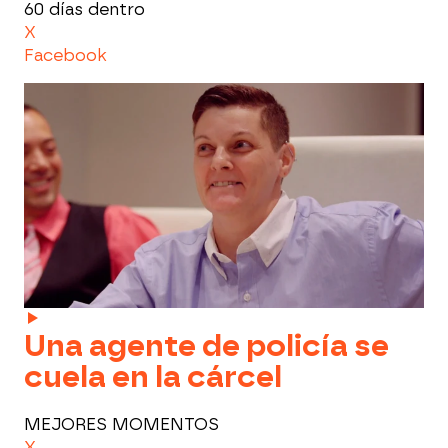
60 días dentro
X
Facebook
Una agente de policía se
cuela en la cárcel
MEJORES MOMENTOS
X