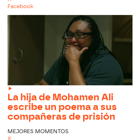
Facebook
La hija de Mohamen Ali
escribe un poema a sus
compañeras de prisión
MEJORES MOMENTOS
X