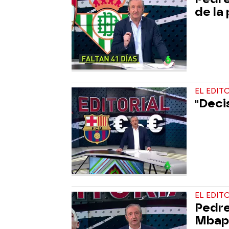
de la 
EL EDIT
"Deci
EL EDIT
Pedrer
Mbap