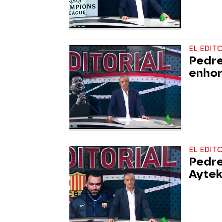
EL EDIT
Pedrer
enho
EL EDIT
Pedre
Aytek