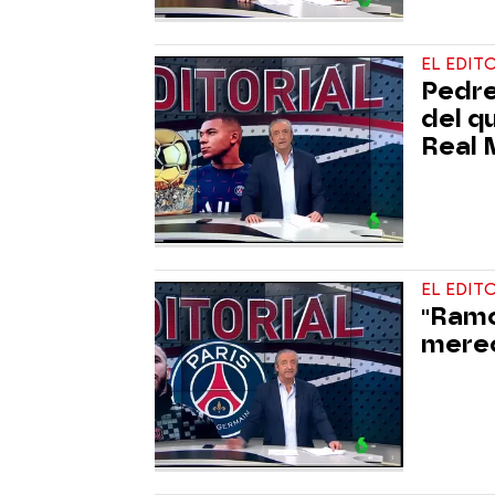
EL EDIT
Pedre
del q
Real 
EL EDIT
"Ramo
merec