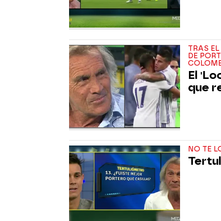
TRAS EL
DE PORT
COLOM
El 'L
que r
NO TE L
Tertu