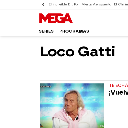
El increíble Dr. Pol
Alerta Aeropuerto
El Chirin
SERIES
PROGRAMAS
Loco Gatti
TE ECH
¡Vuelv