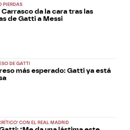
O PIERDAS
 Carrasco da la cara tras las
cas de Gatti a Messi
ESO DE GATTI
greso más esperado: Gatti ya está
sa
'CRÍTICO' CON EL REAL MADRID
Gatti: "Me da una lástima este