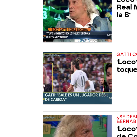
Real 
la B"
GATTI C
'Loco'
toque
¿SE DEB
BERNAB
'Loco'
de Co