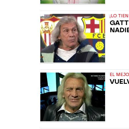
¡LO TIE
GATTI
NADIE
EL MEJ
VUEL