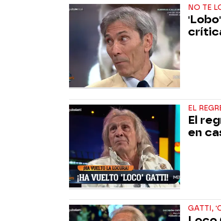
NO TE L
'Lobo'
críti
EL REGR
El re
en ca
GATTI, 
Loco 