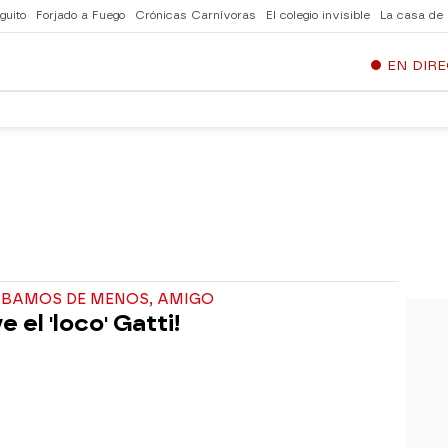
guito
Forjado a Fuego
Crónicas Carnívoras
El colegio invisible
La casa de
EN DIR
ÁBAMOS DE MENOS, AMIGO
e el 'loco' Gatti!