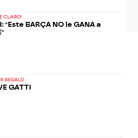
NE CLARO!
: "Este BARÇA NO le GANA a
"
OR REGALO
VE GATTI