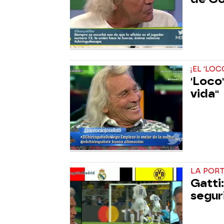
¡EL 'LOC
'Loco'
vida"
LA PORT
Gatti
segur