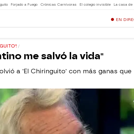
guito
Forjado a Fuego
Crónicas Carnívoras
El colegio invisible
La casa de
EN DIR
GUITO'!
ntino me salvó la vida"
 volvió a 'El Chiringuito' con más ganas que