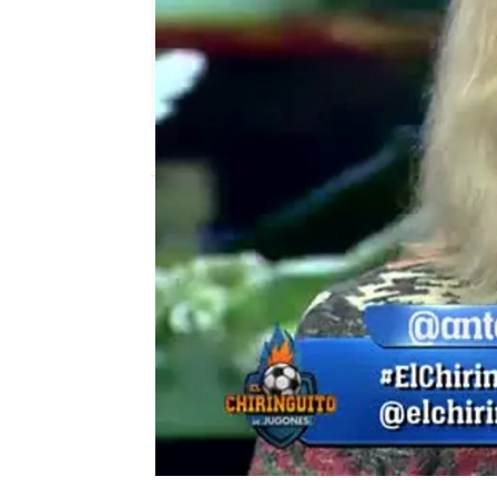
mega
Madrid
Publicado:
13 de febrero de 2018, 01:45
Loco Gatti
el chiringuito