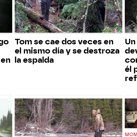
sgo
Tom se cae dos veces en
Un
el mismo día y se destroza
dev
 en
la espalda
co
él
ref
MOM