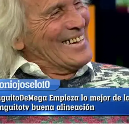
Whatsapp
Facebook
X
Flipboa