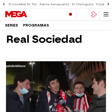
El increíble Dr. Pol
Alerta Aeropuerto
El Chiringuito
Forjado 
SERIES
PROGRAMAS
Real Sociedad