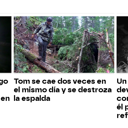
sgo
Tom se cae dos veces en
Un
el mismo día y se destroza
dev
 en
la espalda
co
él
ref