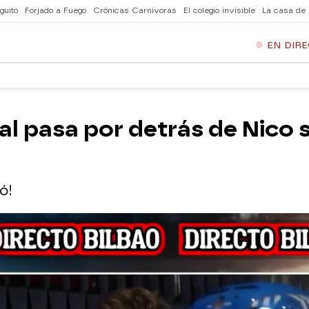
guito
Forjado a Fuego
Crónicas Carnívoras
El colegio invisible
La casa de
EN DIR
al pasa por detrás de Nico 
ó!