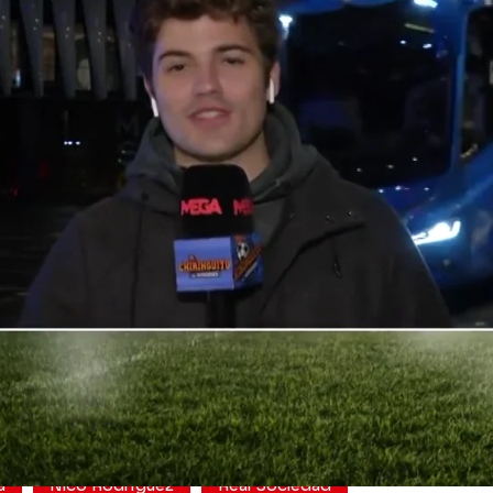
Whatsapp
Facebook
X
Flipboa
leando a la Real en el derbi vasco, y
 Rodríguez se encontraba en los
de los leones. En medio del directo, el
edad pasaba por detrás de Nico... ¡Y no
 te puedes perder este momentazo!
a
Nico Rodríguez
Real Sociedad