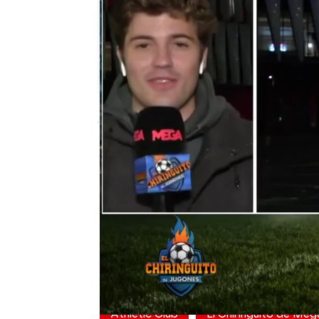
El Chiringuito
Madrid
Publicado:
21 de febrero de 2022, 00:42
El Athletic ha ganado go
nuestro compañero Nico
alrededores del estadio 
autobús de la Real Soci
se ha dado cuenta! ¡No
Athletic Club
El Chiringuito de Meg