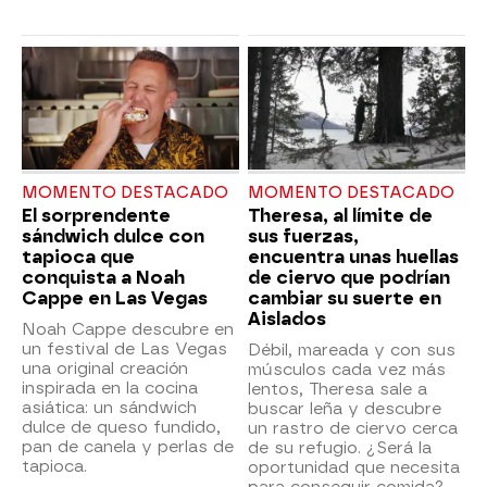
MOMENTO DESTACADO
MOMENTO DESTACADO
El sorprendente
Theresa, al límite de
sándwich dulce con
sus fuerzas,
tapioca que
encuentra unas huellas
conquista a Noah
de ciervo que podrían
Cappe en Las Vegas
cambiar su suerte en
Aislados
Noah Cappe descubre en
un festival de Las Vegas
Débil, mareada y con sus
una original creación
músculos cada vez más
inspirada en la cocina
lentos, Theresa sale a
asiática: un sándwich
buscar leña y descubre
dulce de queso fundido,
un rastro de ciervo cerca
pan de canela y perlas de
de su refugio. ¿Será la
tapioca.
oportunidad que necesita
para conseguir comida?