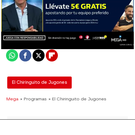
El Chiringuito
Madrid
Actualizado:
05 de agosto de 2020, 03:10
Publicado:
05 de agosto de 2020, 03:09
Whatsapp
Facebook
X
Flipboard
El Chiringuito de Jugones
Mega
» Programas
» El Chiringuito de Jugones