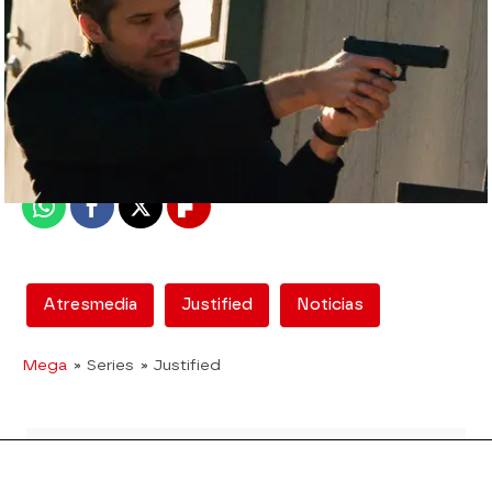
mega
Madrid
Publicado:
09 de agosto de 2015, 12:33
Whatsapp
Facebook
X
Flipboard
Atresmedia
Justified
Noticias
Mega
» Series
» Justified