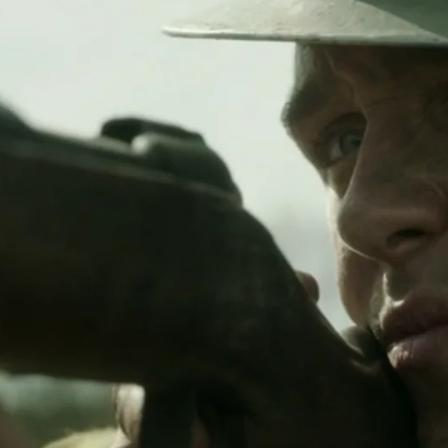
Whatsapp
Facebook
X
Flipboa
entos