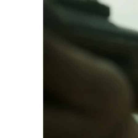
mega
Madrid
Publicado:
08 de julio de 2015, 15:28
Un mundo en guerra
Mejores Mom