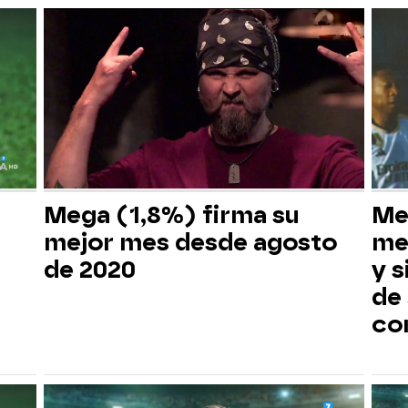
Mega (1,8%) firma su
Me
mejor mes desde agosto
me
de 2020
y s
de
co