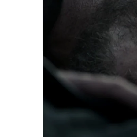
mega
Madrid
Publicado:
14 de julio de 2015, 11:31
capítulos
vikingos