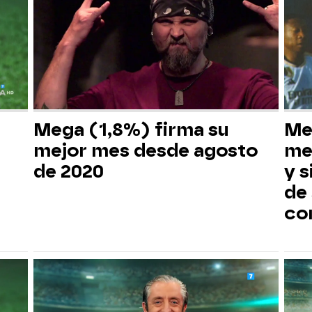
Mega (1,8%) firma su
Me
mejor mes desde agosto
me
de 2020
y s
de
co