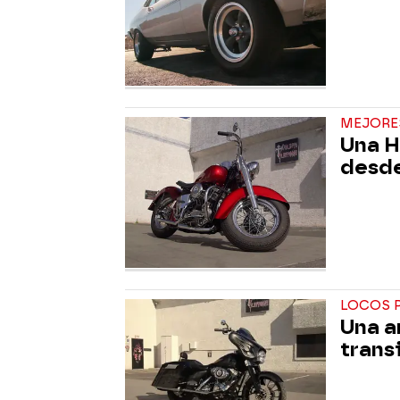
MEJORE
Una H
desd
LOCOS 
Una a
trans