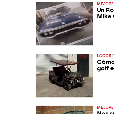
MEJORE
Un Ro
Mike 
LOCOS 
Cómo 
golf 
MEJORE
Nos s