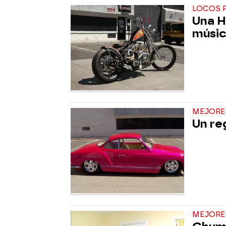
LOCOS 
Una H
músic
MEJORE
Un re
MEJORE