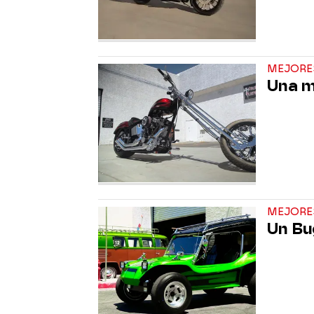
MEJORE
Una m
MEJORE
Un Bu