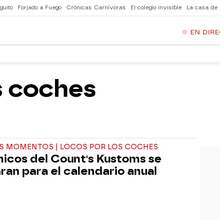
guito
Forjado a Fuego
Crónicas Carnívoras
El colegio invisible
La casa de
EN DIR
s coches
S MOMENTOS | LOCOS POR LOS COCHES
hicos del Count's Kustoms se
ran para el calendario anual