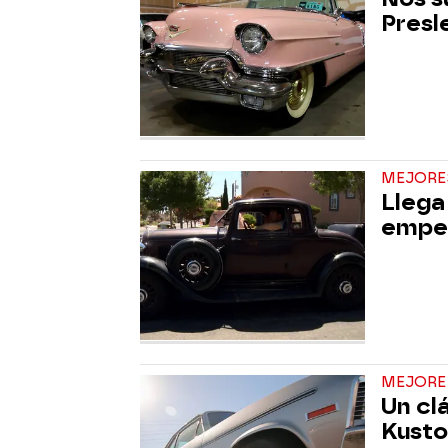
Presl
MEJORE
Llega
empeñ
MEJORE
Un cl
Kust