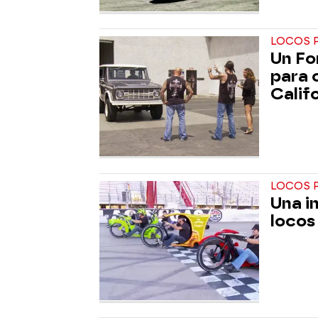
LOCOS 
Un Fo
para 
Calif
LOCOS 
Una i
locos