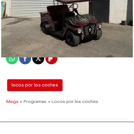
mega
Madrid
Publicado:
12 de febrero de 2018, 13:00
Whatsapp
Facebook
X
Flipboard
locos por los coches
Mega
» Programas
» Locos por los coches