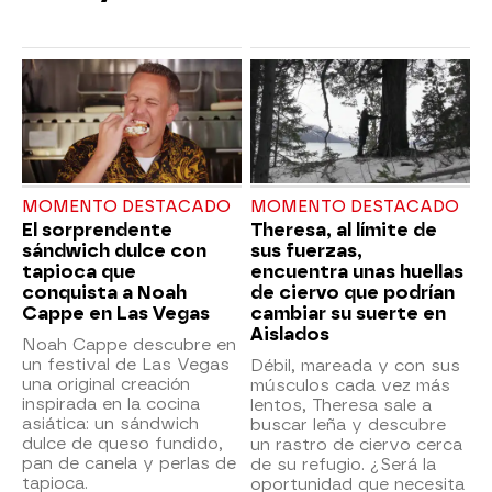
MOMENTO DESTACADO
MOMENTO DESTACADO
El sorprendente
Theresa, al límite de
sándwich dulce con
sus fuerzas,
tapioca que
encuentra unas huellas
conquista a Noah
de ciervo que podrían
Cappe en Las Vegas
cambiar su suerte en
Aislados
Noah Cappe descubre en
un festival de Las Vegas
Débil, mareada y con sus
una original creación
músculos cada vez más
inspirada en la cocina
lentos, Theresa sale a
asiática: un sándwich
buscar leña y descubre
dulce de queso fundido,
un rastro de ciervo cerca
pan de canela y perlas de
de su refugio. ¿Será la
tapioca.
oportunidad que necesita