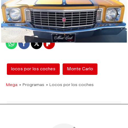
mega
Madrid
Publicado:
12 de febrero de 2018, 13:00
Whatsapp
Facebook
X
Flipboard
locos por los coches
Monte Carlo
Mega
» Programas
» Locos por los coches