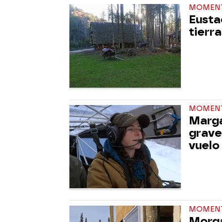
MOMEN
Eusta
tierra
MOMEN
Marga
grave
vuelo
MOMEN
Morga