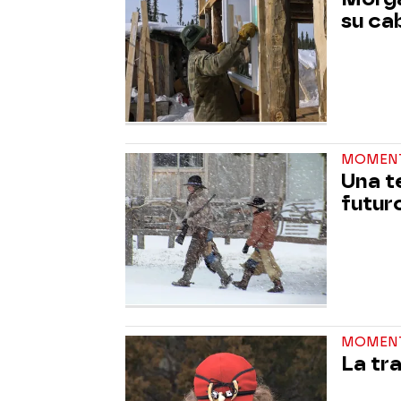
su ca
MOMEN
Una t
futuro
MOMEN
La tr