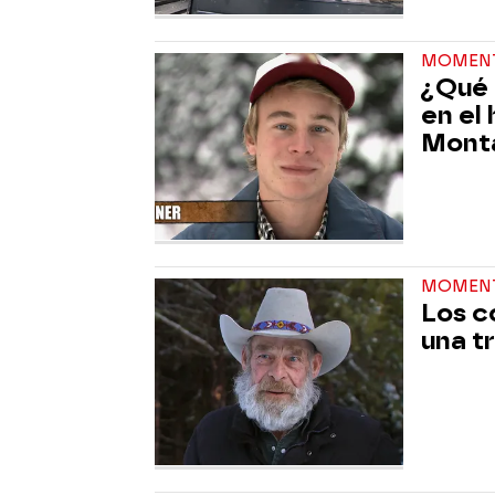
MOMEN
¿Qué 
en el 
Mont
MOMEN
Los c
una t