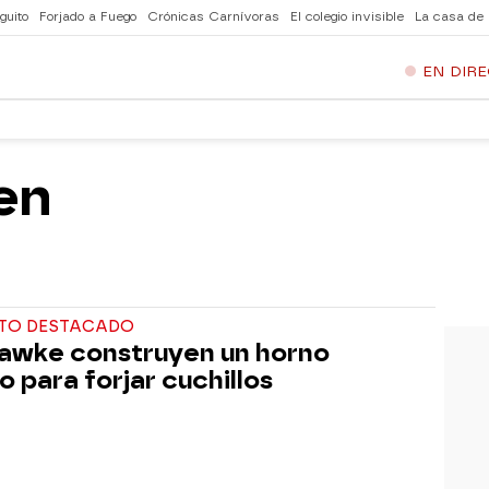
guito
Forjado a Fuego
Crónicas Carnívoras
El colegio invisible
La casa de
EN DIR
en
TO DESTACADO
awke construyen un horno
o para forjar cuchillos