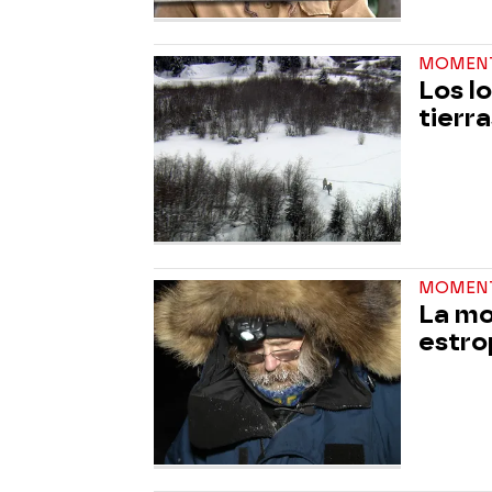
MOMEN
Los l
tierr
MOMEN
La mo
estro