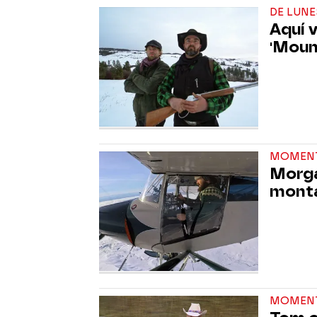
DE LUNE
Aquí 
'Moun
MOMEN
Morga
monta
MOMEN