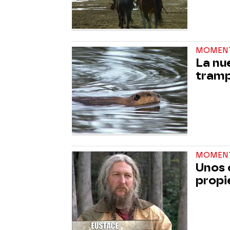
MOMEN
La nu
tramp
MOMEN
Unos 
propi