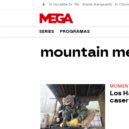
El increíble Dr. Pol
Alerta Aeropuerto
El Chirin
SERIES
PROGRAMAS
mountain m
MOMEN
Los H
caser