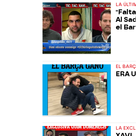
LA ÚLT
"Falt
Al Sa
el Ba
EL BAR
ERA 
LA EXC
XAVI,