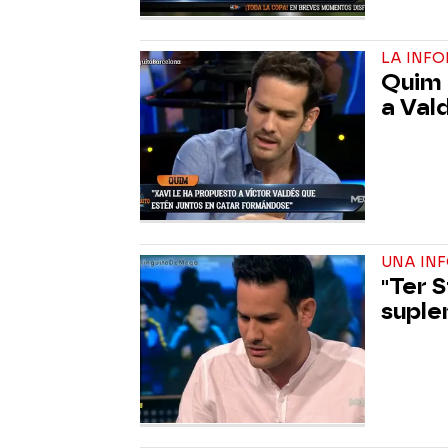
LA INF
Quim 
a Val
UNA IN
"Ter 
suple