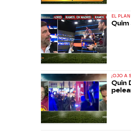
EL PLA
Quim 
¡OJO A 
Quin 
pelear