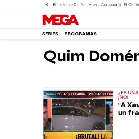
El increíble Dr. Pol
Alerta Aeropuerto
El Chirin
SERIES
PROGRAMAS
Quim Domé
¿ES UNA
¡NO!
"A Xa
un fr