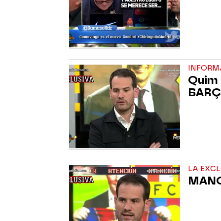
INFORM
Quim 
BARÇA
LA EXC
MANO