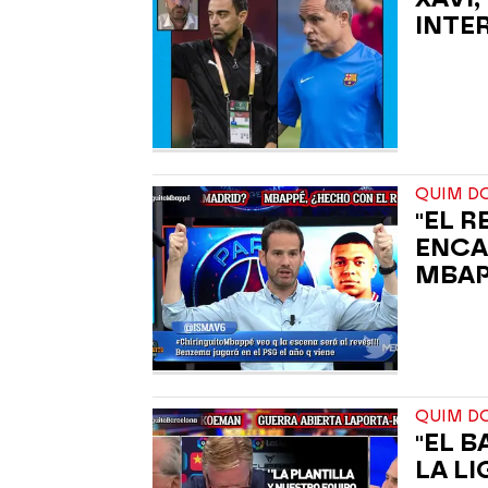
INTE
QUIM D
"EL 
ENCA
MBAP
QUIM D
"EL 
LA LI