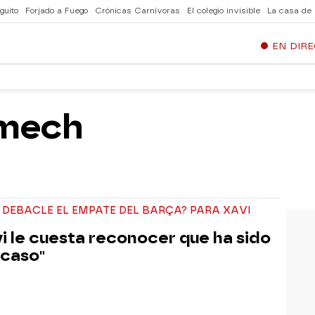
guito
Forjado a Fuego
Crónicas Carnívoras
El colegio invisible
La casa de
EN DIR
mech
 DEBACLE EL EMPATE DEL BARÇA? PARA XAVI
vi le cuesta reconocer que ha sido
acaso"