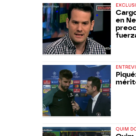
EXCLUS
Cargo
en Ne
preoc
fuerz
ENTREV
Piqué
mérit
QUIM DO