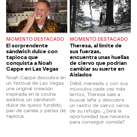
MOMENTO DESTACADO
MOMENTO DESTACADO
El sorprendente
Theresa, al límite de
sándwich dulce con
sus fuerzas,
tapioca que
encuentra unas huellas
conquista a Noah
de ciervo que podrían
Cappe en Las Vegas
cambiar su suerte en
Aislados
Noah Cappe descubre en
un festival de Las Vegas
Débil, mareada y con sus
una original creación
músculos cada vez más
inspirada en la cocina
lentos, Theresa sale a
asiática: un sándwich
buscar leña y descubre
dulce de queso fundido,
un rastro de ciervo cerca
pan de canela y perlas de
de su refugio. ¿Será la
tapioca.
oportunidad que necesita
para conseguir comida?