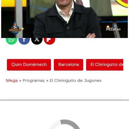
El Chiringuito
Madrid
Publicado:
04 de diciembre de 2020, 02:09
Whatsapp
Facebook
X
Flipboard
Quim Domémech
Barcelona
El Chiringuito de 
Mega
» Programas
» El Chiringuito de Jugones