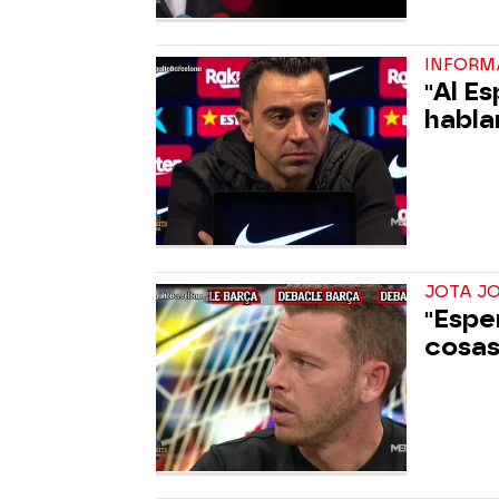
INFORM
"Al E
habla
JOTA J
"Espe
cosas