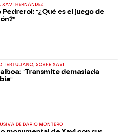
A XAVI HERNÁNDEZ
 Pedrerol: "¿Qué es el juego de
ión?"
 TERTULIANO, SOBRE XAVI
Balboa: "Transmite demasiada
bia"
LUSIVA DE DARÍO MONTERO
o monumental de Xavi con sus