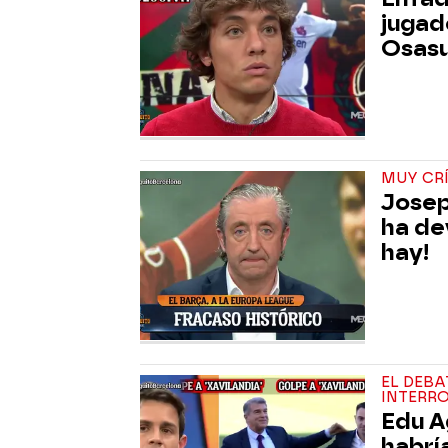
jugad
Osas
MUY CR
Josep
ha dev
hay!
EL DEBA
INTERR
Edu A
habrí