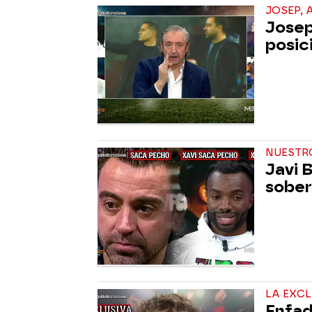
JOSEP, 
Josep
posic
NUESTRO
Javi 
sober
LA EXC
Enfad