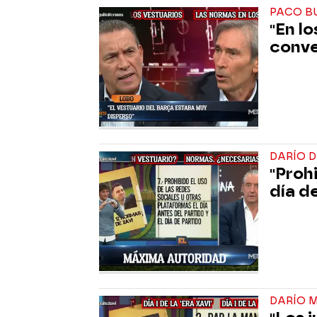
PACO BU
"En l
conve
DARÍO D
"Proh
día d
DARÍO 