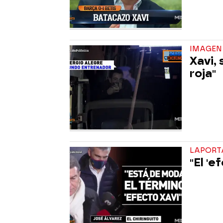
IMAGEN 
Xavi, 
roja"
LAPORTA
"El '