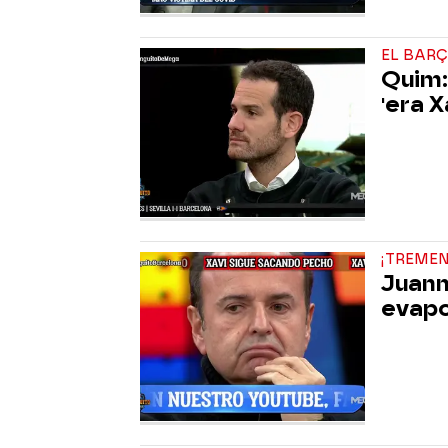
EL BAR
Quim:
'era X
¡TREME
Juanm
evap