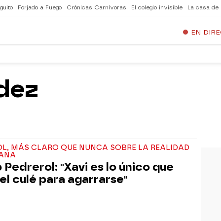
guito
Forjado a Fuego
Crónicas Carnívoras
El colegio invisible
La casa de
EN DIR
dez
OL, MÁS CLARO QUE NUNCA SOBRE LA REALIDAD
ANA
 Pedrerol: "Xavi es lo único que
 el culé para agarrarse"