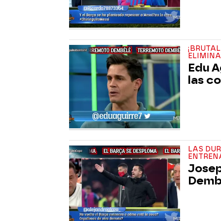
¡BRUTAL
ELIMINA
Edu A
las c
LAS DU
ENTREN
Josep
Dembé