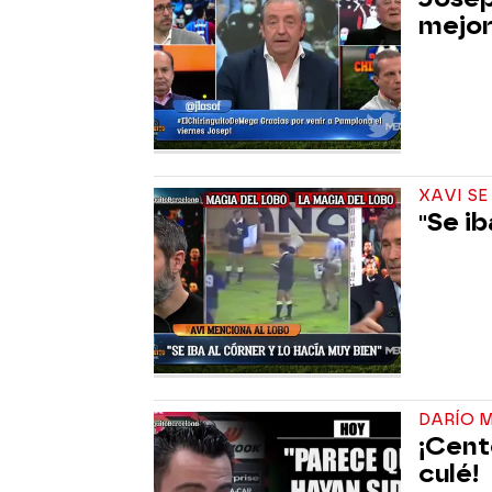
mejor
XAVI SE
"Se ib
DARÍO 
¡Cent
culé!