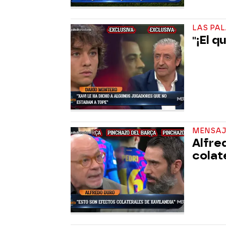
LAS PA
"¡El q
MENSAJ
Alfre
colate