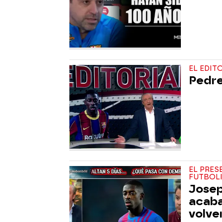
EL EDIT
Pedre
EL PRES
FUTBOL
Josep
acaba
volve