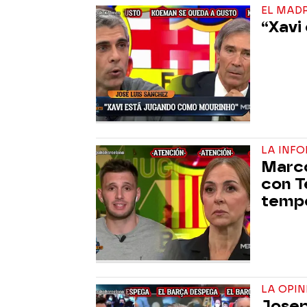
EL MAD
“Xavi
LA INF
Marco
con T
temp
LA OPIN
Josep