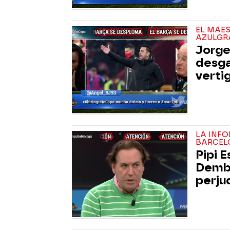
EL MAE
AZULGR
Jorge
desga
verti
LA INF
BARCEL
Pipi E
Dembé
perju