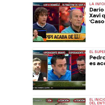
LA INF
Darío
Xavi 
'Caso
EL SUP
Pedro
es ac
EL INIC
DEL EN