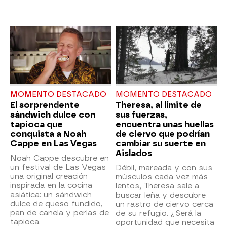
MOMENTO DESTACADO
MOMENTO DESTACADO
El sorprendente
Theresa, al límite de
sándwich dulce con
sus fuerzas,
tapioca que
encuentra unas huellas
conquista a Noah
de ciervo que podrían
Cappe en Las Vegas
cambiar su suerte en
Aislados
Noah Cappe descubre en
un festival de Las Vegas
Débil, mareada y con sus
una original creación
músculos cada vez más
inspirada en la cocina
lentos, Theresa sale a
asiática: un sándwich
buscar leña y descubre
dulce de queso fundido,
un rastro de ciervo cerca
pan de canela y perlas de
de su refugio. ¿Será la
tapioca.
oportunidad que necesita