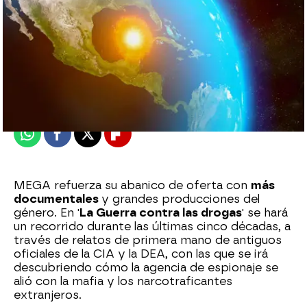
mega
Madrid
Publicado:
26 de septiembre de 2018, 12:04
Whatsapp
Facebook
X
Flipboard
MEGA refuerza su abanico de oferta con
más
documentales
y grandes producciones del
género. En '
La Guerra contra las drogas
' se hará
un recorrido durante las últimas cinco décadas, a
través de relatos de primera mano de antiguos
oficiales de la CIA y la DEA, con las que se irá
descubriendo cómo la agencia de espionaje se
alió con la mafia y los narcotraficantes
extranjeros.