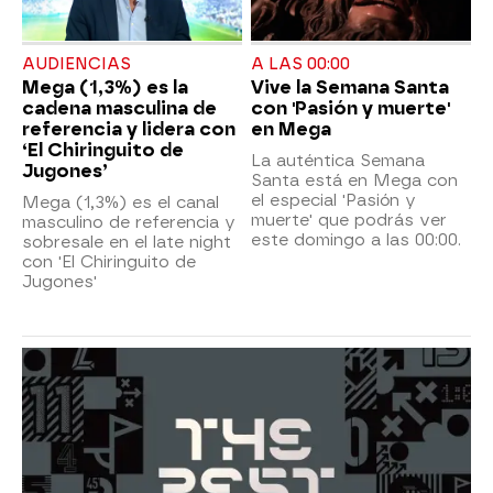
AUDIENCIAS
A LAS 00:00
Mega (1,3%) es la
Vive la Semana Santa
cadena masculina de
con 'Pasión y muerte'
referencia y lidera con
en Mega
‘El Chiringuito de
La auténtica Semana
Jugones’
Santa está en Mega con
el especial 'Pasión y
Mega (1,3%) es el canal
muerte' que podrás ver
masculino de referencia y
este domingo a las 00:00.
sobresale en el late night
con 'El Chiringuito de
Jugones'