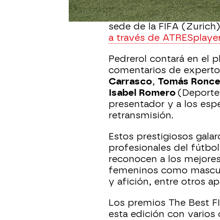
La gala The Best FIFA F
sede de la FIFA (Zurich
a través de ATRESplaye
Pedrerol contará en el p
comentarios de experto
Carrasco
,
Tomás Ronce
Isabel Romero
(Deporte
presentador y a los es
retransmisión.
Estos prestigiosos gala
profesionales del fútbol
reconocen a los mejores
femeninos como masculin
y afición, entre otros a
Los premios The Best F
esta edición con varios