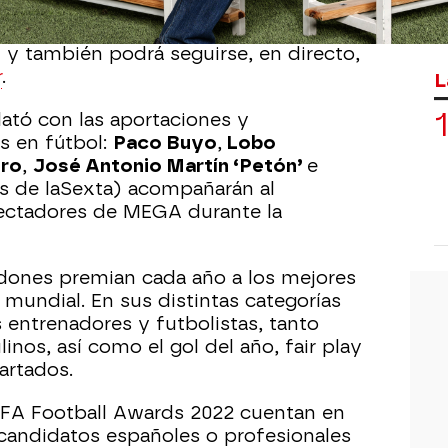
ootball Awards 2022 se celebrará en la
) y también podrá seguirse, en directo,
r
.
L
lató con las aportaciones y
s en fútbol:
Paco Buyo
,
Lobo
ro
,
José Antonio Martín ‘Petón’
e
s de laSexta) acompañarán al
pectadores de MEGA durante la
rdones premian cada año a los mejores
 mundial. En sus distintas categorías
 entrenadores y futbolistas, tanto
os, así como el gol del año, fair play
partados.
IFA Football Awards 2022 cuentan en
 candidatos españoles o profesionales