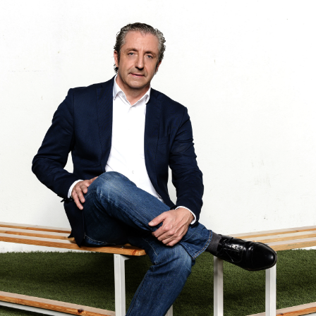
Whatsapp
Facebook
X
Flipboa
antes del panorama futbolístico
a ATRESMEDIA TV. MEGA ofrecerá este
rtir de las 20:30 horas, en directo, la
ball Awards 2022
, en un especial
edrerol
.