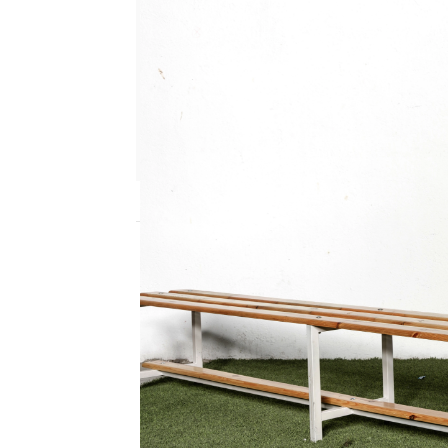
mega
Publicado:
24 de febrero de 2023, 15:48
Los eventos más import
internacional vuelven 
lunes 27 de febrero, a pa
gal
a The Best FIFA Foot
conducido por
Josep P