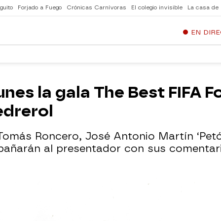
guito
Forjado a Fuego
Crónicas Carnívoras
El colegio invisible
La casa de
EN DIR
nes la gala The Best FIFA F
edrerol
omás Roncero, José Antonio Martín ‘Petó
añarán al presentador con sus comentarios