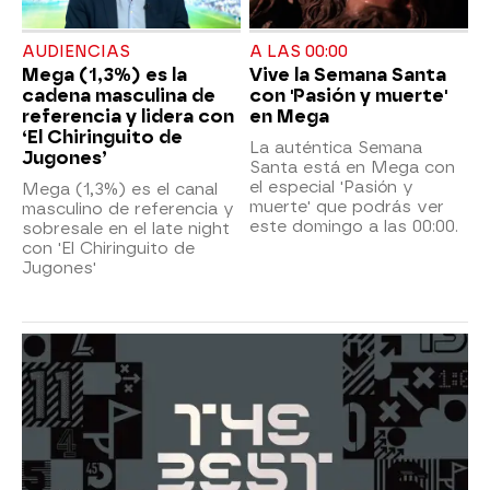
AUDIENCIAS
A LAS 00:00
Mega (1,3%) es la
Vive la Semana Santa
cadena masculina de
con 'Pasión y muerte'
referencia y lidera con
en Mega
‘El Chiringuito de
La auténtica Semana
Jugones’
Santa está en Mega con
el especial 'Pasión y
Mega (1,3%) es el canal
muerte' que podrás ver
masculino de referencia y
este domingo a las 00:00.
sobresale en el late night
con 'El Chiringuito de
Jugones'