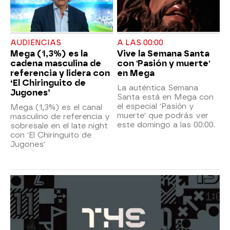
AUDIENCIAS
A LAS 00:00
Mega (1,3%) es la
Vive la Semana Santa
cadena masculina de
con 'Pasión y muerte'
referencia y lidera con
en Mega
‘El Chiringuito de
La auténtica Semana
Jugones’
Santa está en Mega con
el especial 'Pasión y
Mega (1,3%) es el canal
muerte' que podrás ver
masculino de referencia y
este domingo a las 00:00.
sobresale en el late night
con 'El Chiringuito de
Jugones'