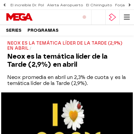
El increíble Dr. Pol
Alerta Aeropuerto
El Chiringuito
Forjado 
SERIES
PROGRAMAS
NEOX ES LA TEMÁTICA LÍDER DE LA TARDE (2,9%)
EN ABRIL
Neox es la temática líder de la
Tarde (2,9%) en abril
Neox promedia en abril un 2,3% de cuota y es la
temática líder de la Tarde (2,9%).