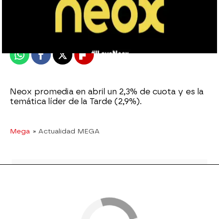
mega
Publicado:
03 de mayo de 2016, 19:34
Whatsapp
Facebook
X
Flipboard
Neox promedia en abril un 2,3% de cuota y es la
temática líder de la Tarde (2,9%).
Mega
» Actualidad MEGA