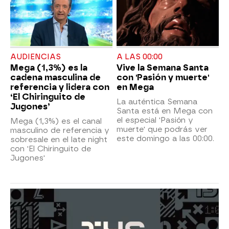
AUDIENCIAS
A LAS 00:00
Mega (1,3%) es la
Vive la Semana Santa
cadena masculina de
con 'Pasión y muerte'
referencia y lidera con
en Mega
‘El Chiringuito de
La auténtica Semana
Jugones’
Santa está en Mega con
el especial 'Pasión y
Mega (1,3%) es el canal
muerte' que podrás ver
masculino de referencia y
este domingo a las 00:00.
sobresale en el late night
con 'El Chiringuito de
Jugones'