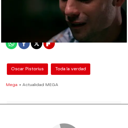
mega
Madrid
Publicado:
08 de junio de 2018, 18:17
Whatsapp
Facebook
X
Flipboard
Oscar Pistorius
Toda la verdad
Mega
» Actualidad MEGA