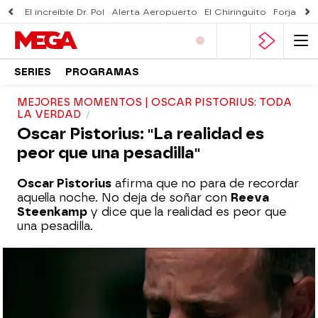
El increíble Dr. Pol
Alerta Aeropuerto
El Chiringuito
Forjado 
SERIES
PROGRAMAS
MEJORES MOMENTOS | OSCAR PISTORIUS: TODA
LA VERDAD
Oscar Pistorius: "La realidad es
peor que una pesadilla"
Oscar Pistorius
afirma que no para de recordar
aquella noche. No deja de soñar con
Reeva
Steenkamp
y dice que la realidad es peor que
una pesadilla.