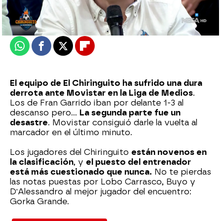
Actualizado:
03 de febrero de 2023, 06:00
Publicado:
03 de febrero de 2023, 03:18
Whatsapp
Facebook
X
Flipboard
El equipo de El Chiringuito ha sufrido una dura
derrota ante Movistar en la Liga de Medios
.
Los de Fran Garrido iban por delante 1-3 al
descanso pero...
La segunda parte fue un
desastre
. Movistar consiguió darle la vuelta al
marcador en el último minuto.
Los jugadores del Chiringuito
están novenos en
la clasificación
, y
el puesto del entrenador
está más cuestionado que nunca.
No te pierdas
las notas puestas por Lobo Carrasco, Buyo y
D'Alessandro al mejor jugador del encuentro:
Gorka Grande.