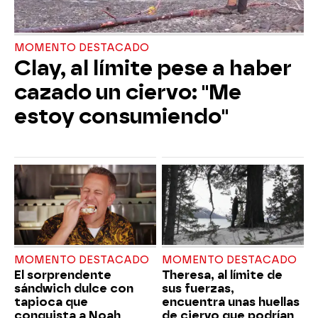
MOMENTO DESTACADO
Clay, al límite pese a haber
cazado un ciervo: "Me
estoy consumiendo"
MOMENTO DESTACADO
MOMENTO DESTACADO
El sorprendente
Theresa, al límite de
sándwich dulce con
sus fuerzas,
tapioca que
encuentra unas huellas
conquista a Noah
de ciervo que podrían