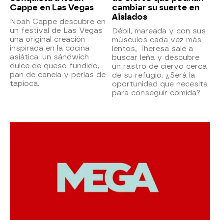
Cappe en Las Vegas
cambiar su suerte en
Aislados
Noah Cappe descubre en
un festival de Las Vegas
Débil, mareada y con sus
una original creación
músculos cada vez más
inspirada en la cocina
lentos, Theresa sale a
asiática: un sándwich
buscar leña y descubre
dulce de queso fundido,
un rastro de ciervo cerca
pan de canela y perlas de
de su refugio. ¿Será la
tapioca.
oportunidad que necesita
para conseguir comida?