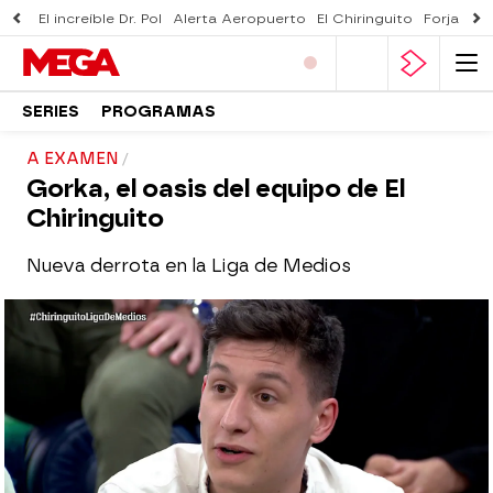
El increíble Dr. Pol
Alerta Aeropuerto
El Chiringuito
Forjado 
SERIES
PROGRAMAS
A EXAMEN
Gorka, el oasis del equipo de El
Chiringuito
Nueva derrota en la Liga de Medios
El Chiringuito