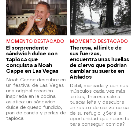
MOMENTO DESTACADO
MOMENTO DESTACADO
El sorprendente
Theresa, al límite de
sándwich dulce con
sus fuerzas,
tapioca que
encuentra unas huellas
conquista a Noah
de ciervo que podrían
Cappe en Las Vegas
cambiar su suerte en
Aislados
Noah Cappe descubre en
un festival de Las Vegas
Débil, mareada y con sus
una original creación
músculos cada vez más
inspirada en la cocina
lentos, Theresa sale a
asiática: un sándwich
buscar leña y descubre
dulce de queso fundido,
un rastro de ciervo cerca
pan de canela y perlas de
de su refugio. ¿Será la
tapioca.
oportunidad que necesita
para conseguir comida?