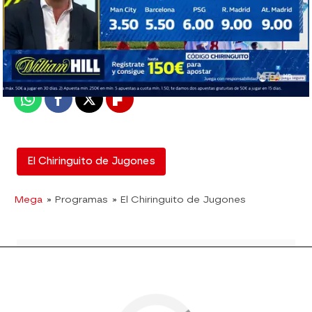
mega
Madrid
Publicado:
21 de febrero de 2019, 02:08
Whatsapp
Facebook
X
Flipboard
El Chiringuito de Jugones
Mega
» Programas
» El Chiringuito de Jugones